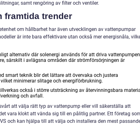
tningar, samt rengöring av filter och ventiler.
h framtida trender
etenhet om hållbarhet har även utvecklingen av vattenpumpar
deller är inte bara effektivare utan också mer energisnåla, vilk
ligt alternativ där solenergi används för att driva vattenpumpen
re, särskilt i avlägsna områden där strömförsörjningen är
smart teknik blir det lättare att övervaka och justera
vilket minimerar slitage och energiförbrukning.
llverkas också i större utsträckning av återvinningsbara materia
lverkning och avfall.
årt att välja rätt typ av vattenpump eller vill säkerställa att
det vara klokt att vända sig till en pålitlig partner. Ett företag so
S och kan hjälpa till att välja och installera den mest passand