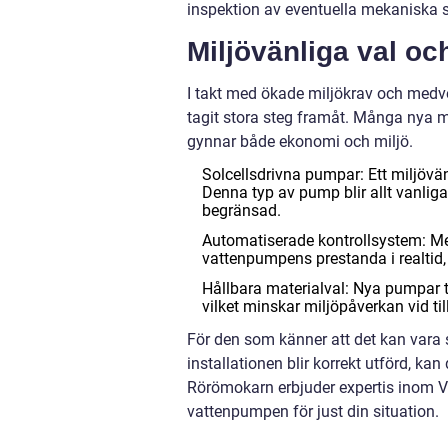
inspektion av eventuella mekaniska sli
Miljövänliga val oc
I takt med ökade miljökrav och medv
tagit stora steg framåt. Många nya mo
gynnar både ekonomi och miljö.
Solcellsdrivna pumpar: Ett miljövän
Denna typ av pump blir allt vanliga
begränsad.
Automatiserade kontrollsystem: Med 
vattenpumpens prestanda i realtid, 
Hållbara materialval: Nya pumpar ti
vilket minskar miljöpåverkan vid til
För den som känner att det kan vara sv
installationen blir korrekt utförd, kan 
Rörömokarn erbjuder expertis inom VV
vattenpumpen för just din situation.