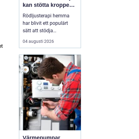
kan stötta kroppens
återhämtning
Rödljusterapi hemma
har blivit ett populärt
sätt att stödja
återhämtning, hudhälsa
04 augusti 2026
och sömn utan
et
mediciner eller invasiva
behandlingar. Metoden
bygger på kontrollerad
exponering för rött och
n&...
Värmepumpar