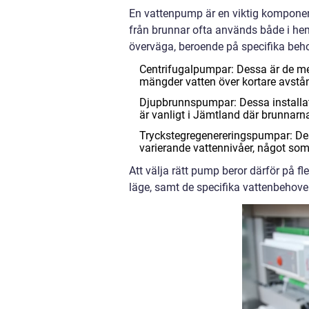
En vattenpump är en viktig komponen
från brunnar ofta används både i hem 
överväga, beroende på specifika beh
Centrifugalpumpar: Dessa är de me
mängder vatten över kortare avstån
Djupbrunnspumpar: Dessa installati
är vanligt i Jämtland där brunnarn
Tryckstegregenereringspumpar: Dess
varierande vattennivåer, något som
Att välja rätt pump beror därför på fl
läge, samt de specifika vattenbehove