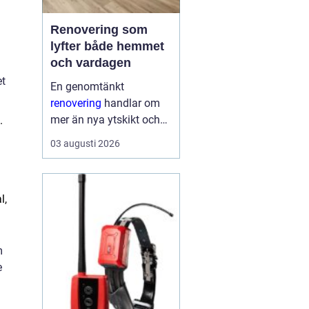
Renovering som
lyfter både hemmet
och vardagen
et
En genomtänkt
renovering
handlar om
mer än nya ytskikt och
.
trendiga färger. När
03 augusti 2026
arbetet planeras väl kan
ett äldre hus få nytt liv,
energikostnaderna
l,
minska och vardagen
fungera bättre. Smarta
val i början...
m
e