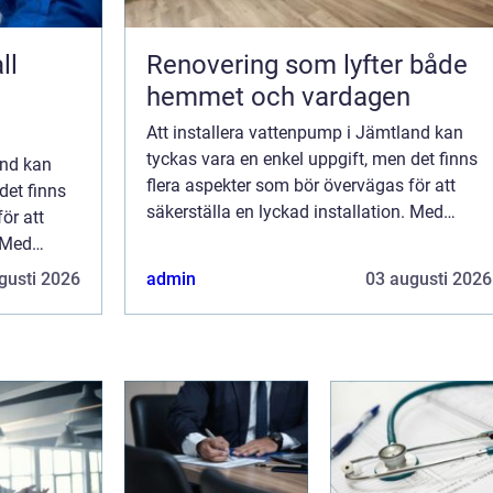
ll
Renovering som lyfter både
hemmet och vardagen
Att installera vattenpump i Jämtland kan
tyckas vara en enkel uppgift, men det finns
and kan
flera aspekter som bör övervägas för att
det finns
säkerställa en lyckad installation. Med
ör att
Jämtlands varierande klimat och landskap
. Med
&au...
landskap
gusti 2026
admin
03 augusti 2026