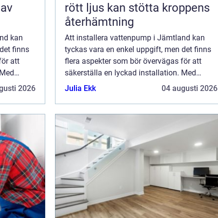
 av
rött ljus kan stötta kroppens
återhämtning
and kan
Att installera vattenpump i Jämtland kan
det finns
tyckas vara en enkel uppgift, men det finns
ör att
flera aspekter som bör övervägas för att
. Med
säkerställa en lyckad installation. Med
landskap
Jämtlands varierande klimat och landskap
gusti 2026
Julia Ekk
04 augusti 2026
&au...