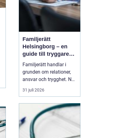
Familjerätt
Helsingborg – en
guide till tryggare
beslut för familjen
Familjerätt handlar i
grunden om relationer,
ansvar och trygghet. När
en separation,
31 juli 2026
vårdnadstvist eller
arvssituation uppstår blir
reglerna plötsligt mycket
konkreta. För många i
Helsingborg med
omnejd känn...