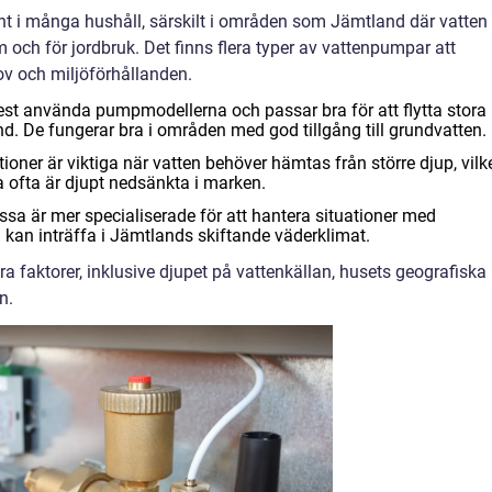
t i många hushåll, särskilt i områden som Jämtland där vatten
och för jordbruk. Det finns flera typer av vattenpumpar att
ov och miljöförhållanden.
st använda pumpmodellerna och passar bra för att flytta stora
d. De fungerar bra i områden med god tillgång till grundvatten.
oner är viktiga när vatten behöver hämtas från större djup, vilk
a ofta är djupt nedsänkta i marken.
a är mer specialiserade för att hantera situationer med
 kan inträffa i Jämtlands skiftande väderklimat.
era faktorer, inklusive djupet på vattenkällan, husets geografiska
n.