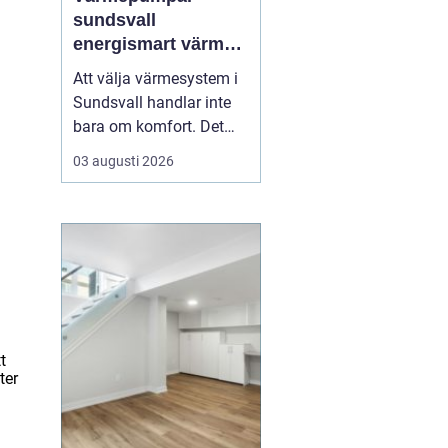
sundsvall
energismart värme
för norrländskt
Att välja värmesystem i
klimat
Sundsvall handlar inte
bara om komfort. Det
påverkar ekonomin,
03 augusti 2026
miljön och husets
framtida värde. Fler
husägare ser hur
moderna värmepumpar
kombinerar låg
energiförbrukning med
trygg värme året runt.
Särskilt i ett kustklimat
t
m...
ter