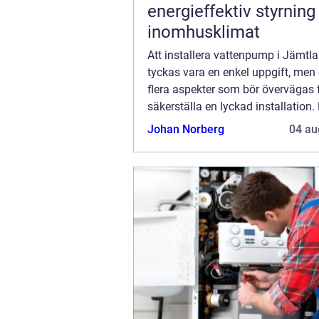
energieffektiv styrning
inomhusklimat
Att installera vattenpump i Jämtl
tyckas vara en enkel uppgift, men 
flera aspekter som bör övervägas f
säkerställa en lyckad installation
Jämtlands varierande klimat och 
Johan Norberg
04 au
&au...