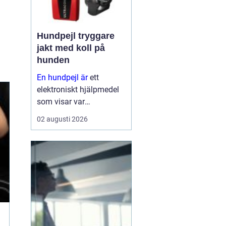
Hundpejl tryggare
jakt med koll på
hunden
En hundpejl är
ett
elektroniskt hjälpmedel
som visar var
jakthunden befinner sig i
02 augusti 2026
realtid. Halsbandet på
hunden kommunicerar
med en handenhet eller
app, ofta via gps och
mobilnät, så att
hundföra...