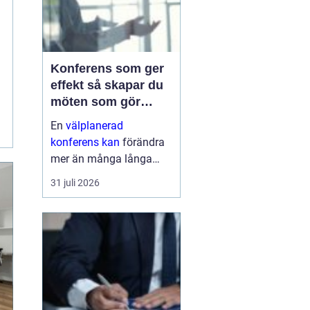
Konferens som ger
effekt så skapar du
möten som gör
skillnad
En
välplanerad
konferens kan
förändra
mer än många långa
mejltrådar och digitala
31 juli 2026
möten tillsammans. När
människor samlas, får
en tydlig riktning och
delar fokus under en
eller flera dagar, händer
...