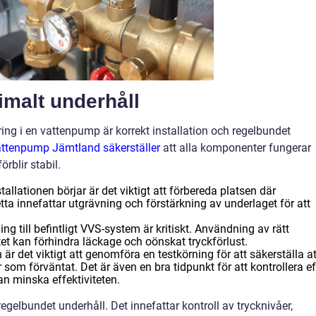
timalt underhåll
ring i en vattenpump är korrekt installation och regelbundet
vattenpump Jämtland säkerställer
att alla komponenter fungerar
rblir stabil.
tallationen börjar är det viktigt att förbereda platsen där
a innefattar utgrävning och förstärkning av underlaget för att
ing till befintligt VVS-system är kritiskt. Användning av rätt
tet kan förhindra läckage och oönskat tryckförlust.
 är det viktigt att genomföra en testkörning för att säkerställa at
som förväntat. Det är även en bra tidpunkt för att kontrollera ef
an minska effektiviteten.
egelbundet underhåll. Det innefattar kontroll av trycknivåer,