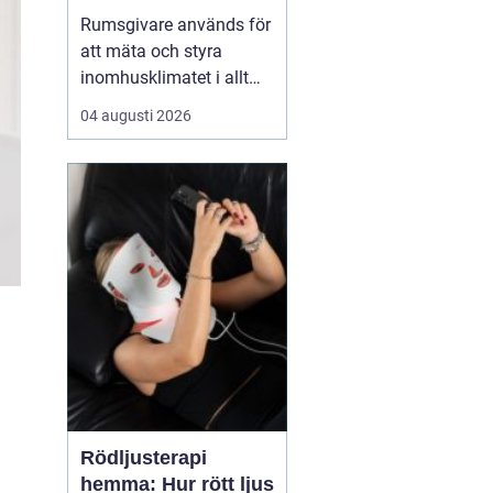
styrning av
Rumsgivare används för
inomhusklimat
att mäta och styra
inomhusklimatet i allt
från bostäder och kontor
04 augusti 2026
till skolor, sjukhus och
industrier. Genom att
kombinera enkla
sensorer med
genomtänkt reglering
kan man få jämnare te...
Rödljusterapi
hemma: Hur rött ljus