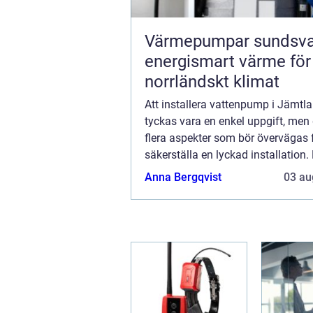
Värmepumpar sundsva
energismart värme för
norrländskt klimat
Att installera vattenpump i Jämtl
tyckas vara en enkel uppgift, men 
flera aspekter som bör övervägas f
säkerställa en lyckad installation
Jämtlands varierande klimat och 
Anna Bergqvist
03 au
&au...