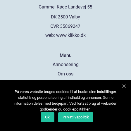
web:
www.klikko.dk
Menu
Annonsering
Om oss
Cookies
På vores website bruges cookies til at huske dine indstillinger,
Kontakta oss
statistik og personalisering af indhold og annoncer. Denne
Sitemap
information deles med tredjepart. Ved fortsat brug af websiden
godkender du cookiepolitikken.
Ok
Privatlivspolitik