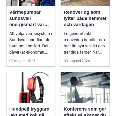
Värmepumpar
Renovering som
sundsvall
lyfter både hemmet
energismart värme
och vardagen
för norrländskt
Att välja värmesystem i
En genomtänkt
klimat
Sundsvall handlar inte
renovering handlar om
bara om komfort. Det
mer än nya ytskikt och
påverkar ekonomin,
trendiga färger. När
miljön och hu...
arbetet planeras väl...
03 augusti 2026
03 augusti 2026
Hundpejl tryggare
Konferens som ger
jakt med koll på
effekt så skapar du