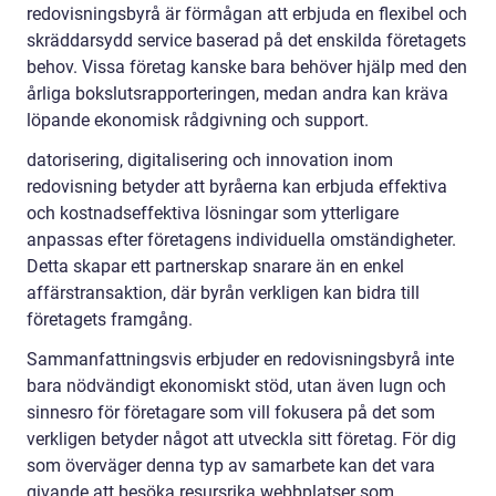
redovisningsbyrå är förmågan att erbjuda en flexibel och
skräddarsydd service baserad på det enskilda företagets
behov. Vissa företag kanske bara behöver hjälp med den
årliga bokslutsrapporteringen, medan andra kan kräva
löpande ekonomisk rådgivning och support.
datorisering, digitalisering och innovation inom
redovisning betyder att byråerna kan erbjuda effektiva
och kostnadseffektiva lösningar som ytterligare
anpassas efter företagens individuella omständigheter.
Detta skapar ett partnerskap snarare än en enkel
affärstransaktion, där byrån verkligen kan bidra till
företagets framgång.
Sammanfattningsvis erbjuder en redovisningsbyrå inte
bara nödvändigt ekonomiskt stöd, utan även lugn och
sinnesro för företagare som vill fokusera på det som
verkligen betyder något att utveckla sitt företag. För dig
som överväger denna typ av samarbete kan det vara
givande att besöka resursrika webbplatser som