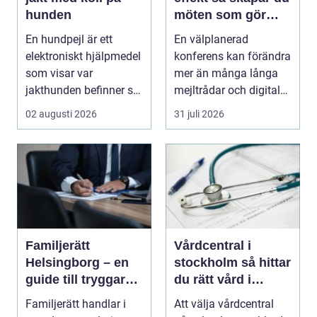
hunden
möten som gör
skillnad
En hundpejl är ett
En välplanerad
elektroniskt hjälpmedel
konferens kan förändra
som visar var
mer än många långa
jakthunden befinner sig
mejltrådar och digitala
i realtid. Halsband...
möten tillsammans. ...
02 augusti 2026
31 juli 2026
Familjerätt
Vårdcentral i
Helsingborg – en
stockholm så hittar
guide till tryggare
du rätt vård i
beslut för familjen
vardagen
Familjerätt handlar i
Att välja vårdcentral