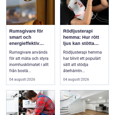
Rumsgivare för
Rödljusterapi
smart och
hemma: Hur rött
energieffektiv
ljus kan stötta
styrning av
kroppens
Rumsgivare används
Rödljusterapi hemma
inomhusklimat
återhämtning
för att mäta och styra
har blivit ett populärt
inomhusklimatet i allt
sätt att stödja
från bostä...
återhämtn...
04 augusti 2026
04 augusti 2026