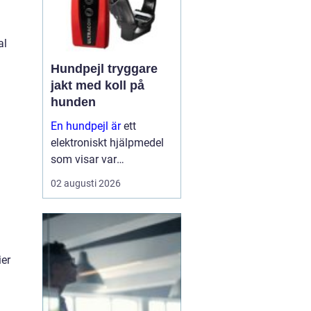
al
Hundpejl tryggare
jakt med koll på
hunden
En hundpejl är
ett
elektroniskt hjälpmedel
som visar var
jakthunden befinner sig i
02 augusti 2026
realtid. Halsbandet på
hunden kommunicerar
med en handenhet eller
app, ofta via gps och
mobilnät, så att
ier
hundföra...