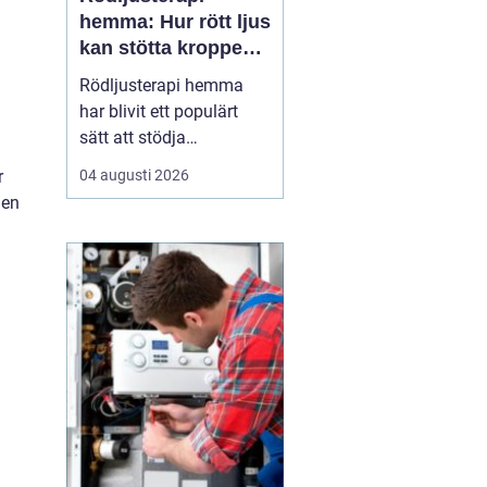
hemma: Hur rött ljus
kan stötta kroppens
återhämtning
Rödljusterapi hemma
har blivit ett populärt
sätt att stödja
återhämtning, hudhälsa
r
04 augusti 2026
och sömn utan
men
mediciner eller invasiva
behandlingar. Metoden
bygger på kontrollerad
exponering för rött och
n&...