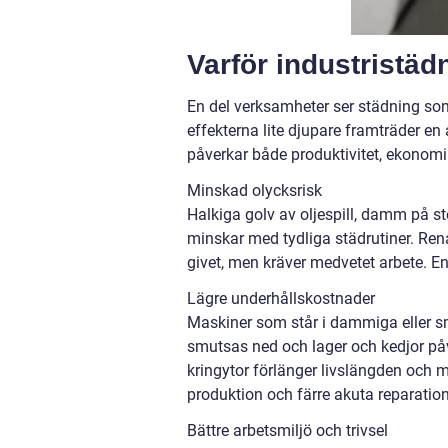
Varför industristädn
En del verksamheter ser städning s
effekterna lite djupare framträder e
påverkar både produktivitet, ekonomi
Minskad olycksrisk
Halkiga golv av oljespill, damm på s
minskar med tydliga städrutiner. Rena 
givet, men kräver medvetet arbete. En r
Lägre underhållskostnader
Maskiner som står i dammiga eller smu
smutsas ned och lager och kedjor påv
kringytor förlänger livslängden och mi
produktion och färre akuta reparation
Bättre arbetsmiljö och trivsel