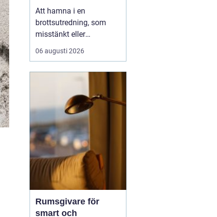
Att hamna i en
brottsutredning, som
misstänkt eller
brottsoffer, vänder ofta
06 augusti 2026
upp och ned på
vardagen. Frågor om
framtid, rykte och
ekonomi dyker upp
direkt. I en sådan
situation spelar en
brottmålsadvokat en
avgö...
Rumsgivare för
smart och