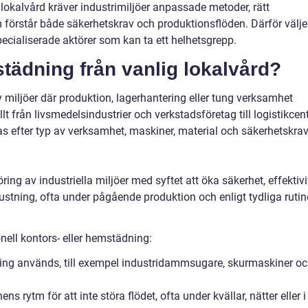
g lokalvård kräver industrimiljöer anpassade metoder, rätt
 förstår både säkerhetskrav och produktionsflöden. Därför välje
cialiserade aktörer som kan ta ett helhetsgrepp.
istädning från vanlig lokalvård?
 miljöer där produktion, lagerhantering eller tung verksamhet
t från livsmedelsindustrier och verkstadsföretag till logistikcen
 efter typ av verksamhet, maskiner, material och säkerhetskrav
ing av industriella miljöer med syftet att öka säkerhet, effektivi
ustning, ofta under pågående produktion och enligt tydliga rutin
onell kontors- eller hemstädning:
ning används, till exempel industridammsugare, skurmaskiner o
 rytm för att inte störa flödet, ofta under kvällar, nätter eller i