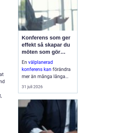
Konferens som ger
effekt så skapar du
möten som gör
skillnad
En
välplanerad
konferens kan
förändra
at
mer än många långa
and
mejltrådar och digitala
31 juli 2026
möten tillsammans. När
,
människor samlas, får
en tydlig riktning och
delar fokus under en
eller flera dagar, händer
...