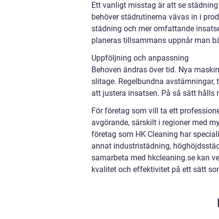
Ett vanligt misstag är att se städni
behöver städrutinerna vävas in i pro
städning och mer omfattande insatser
planeras tillsammans uppnår man bäs
Uppföljning och anpassning
Behoven ändras över tid. Nya maskine
slitage. Regelbundna avstämningar, t
att justera insatsen. På så sätt håll
För företag som vill ta ett professio
avgörande, särskilt i regioner med m
företag som HK Cleaning har speciali
annat industristädning, höghöjdsstä
samarbeta med hkcleaning.se kan ver
kvalitet och effektivitet på ett sätt s