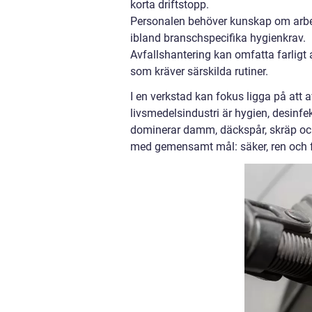
korta driftstopp.
Personalen behöver kunskap om arbet
ibland branschspecifika hygienkrav.
Avfallshantering kan omfatta farligt 
som kräver särskilda rutiner.
I en verkstad kan fokus ligga på att
livsmedelsindustri är hygien, desinfe
dominerar damm, däckspår, skräp och s
med gemensamt mål: säker, ren och f