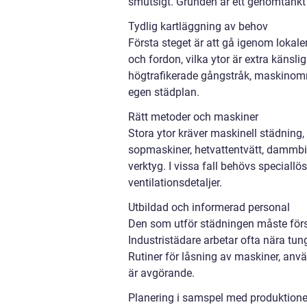
smutsigt. Grunden är ett genomtänkt
Tydlig kartläggning av behov
Första steget är att gå igenom lokaler
och fordon, vilka ytor är extra känsli
högtrafikerade gångstråk, maskinomr
egen städplan.
Rätt metoder och maskiner
Stora ytor kräver maskinell städning,
sopmaskiner, hetvattentvätt, dammbi
verktyg. I vissa fall behövs speciall
ventilationsdetaljer.
Utbildad och informerad personal
Den som utför städningen måste förs
Industristädare arbetar ofta nära tun
Rutiner för låsning av maskiner, anv
är avgörande.
Planering i samspel med produktion