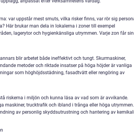
 upplägg, anpassat efter verksamhetens vardag.
na: var uppstår mest smuts, vilka risker finns, var rör sig person
ga? Här brukar man dela in lokalerna i zoner till exempel
åden, lagerytor och hygienkänsliga utrymmen. Varje zon får sin
 annars blir arbetet både ineffektivt och tungt. Skurmaskiner,
ndande metoder och riktade insatser på höga höjder är vanliga
ösningar som höghöjdsstädning, fasadtvätt eller rengöring av
tå riskerna i miljön och kunna läsa av vad som är avvikande.
ga maskiner, trucktrafik och ibland i trånga eller höga utrymmen.
ändning av personlig skyddsutrustning och hantering av kemikal
en