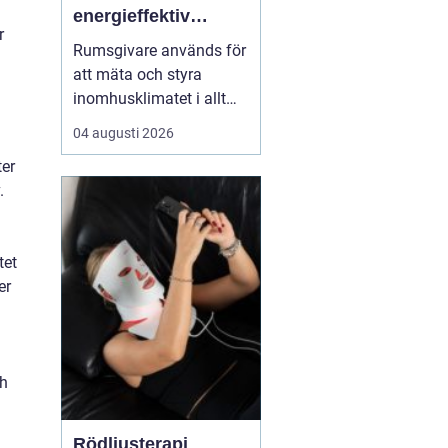
energieffektiv
r
styrning av
Rumsgivare används för
inomhusklimat
att mäta och styra
inomhusklimatet i allt
från bostäder och kontor
04 augusti 2026
till skolor, sjukhus och
ter
industrier. Genom att
.
kombinera enkla
sensorer med
genomtänkt reglering
tet
kan man få jämnare te...
er
ch
Rödljusterapi