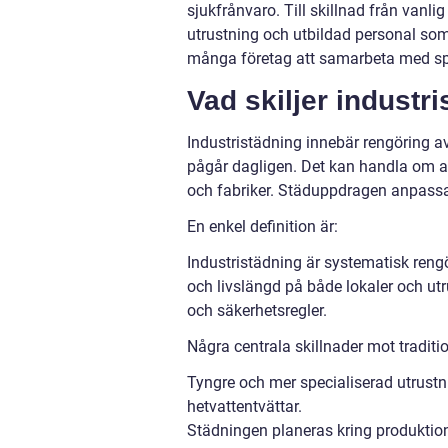
sjukfrånvaro. Till skillnad från vanli
utrustning och utbildad personal som
många företag att samarbeta med spe
Vad skiljer industr
Industristädning innebär rengöring av
pågår dagligen. Det kan handla om all
och fabriker. Städuppdragen anpassas
En enkel definition är:
Industristädning är systematisk rengör
och livslängd på både lokaler och utr
och säkerhetsregler.
Några centrala skillnader mot traditi
Tyngre och mer specialiserad utrust
hetvattentvättar.
Städningen planeras kring produktionens