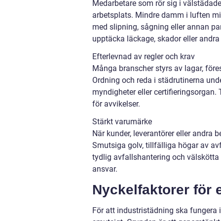
Medarbetare som rör sig i välstädade 
arbetsplats. Mindre damm i luften min
med slipning, sågning eller annan pa
upptäcka läckage, skador eller andra a
Efterlevnad av regler och krav
Många branscher styrs av lagar, före
Ordning och reda i städrutinerna under
myndigheter eller certifieringsorgan
för avvikelser.
Stärkt varumärke
När kunder, leverantörer eller andra be
Smutsiga golv, tillfälliga högar av a
tydlig avfallshantering och välskötta l
ansvar.
Nyckelfaktorer för 
För att industristädning ska fungera i