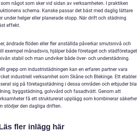
ng som något som sker vid sidan av verksamheten. I praktiken
duktionens schema. Kanske passar det bäst med daglig lättare
 under helger eller planerade stopp. När drift och städning
t effekt.
r, ändrade flöden eller fler anställda påverkar smutsnivå och
ill exempel månadsvis, hjälper både företaget och städföretaget
s nivån stabil och man undviker både över- och understädning.
nellt grepp om industristädningen kan en erfaren partner vara
ycket industriell verksamhet som Skåne och Blekinge. Ett etabler
serat sig på företagsstädning i dessa områden och erbjuder bl
dning, byggstädning, golvvård och fasadtvätt. Genom att
ksamheter få ett strukturerat upplägg som kombinerar säkerhet
om stödjer den dagliga driften.
Läs fler inlägg här