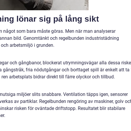
ing lönar sig på lång sikt
om något som bara måste göras. Men när man analyserar
n annan bild. Genomtänkt och regelbunden industristädning
 och arbetsmiljö i grunden.
tegar och gångbanor, blockerat utrymningsvägar alla dessa riske
gångstråk, fria nödutgångar och borttaget spill är enkelt att ta 
en arbetsplats bidrar direkt till färre olyckor och tillbud.
tsiga miljöer slits snabbare. Ventilation täpps igen, sensorer
erkas av partiklar. Regelbunden rengöring av maskiner, golv oc
nskar risken för oväntade driftstopp. Resultatet blir stabilare
er.