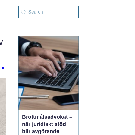
v
ion
Brottmålsadvokat –
när juridiskt stöd
blir avgörande