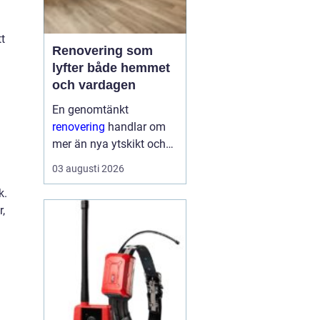
t
Renovering som
lyfter både hemmet
och vardagen
En genomtänkt
renovering
handlar om
mer än nya ytskikt och
trendiga färger. När
03 augusti 2026
arbetet planeras väl kan
k.
ett äldre hus få nytt liv,
r,
energikostnaderna
minska och vardagen
fungera bättre. Smarta
val i början...