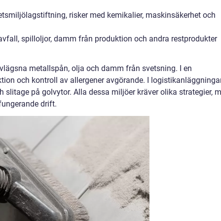
smiljölagstiftning, risker med kemikalier, maskinsäkerhet och
avfall, spilloljor, damm från produktion och andra restprodukter
 avlägsna metallspån, olja och damm från svetsning. I en
ktion och kontroll av allergener avgörande. I logistikanläggninga
litage på golvytor. Alla dessa miljöer kräver olika strategier, 
ungerande drift.