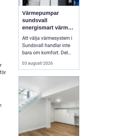
Värmepumpar
sundsvall
energismart värme
för norrländskt
Att välja värmesystem i
klimat
Sundsvall handlar inte
bara om komfort. Det
påverkar ekonomin,
03 augusti 2026
r
miljön och husets
för
framtida värde. Fler
husägare ser hur
moderna värmepumpar
kombinerar låg
energiförbrukning med
h
trygg värme året runt.
Särskilt i ett kustklimat
m...