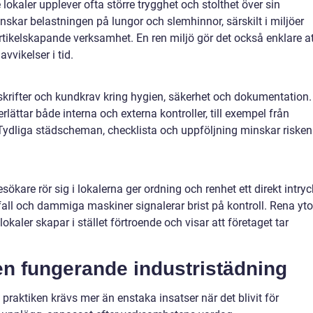
lokaler upplever ofta större trygghet och stolthet över sin
skar belastningen på lungor och slemhinnor, särskilt i miljöer
rtikelskapande verksamhet. En ren miljö gör det också enklare at
vvikelser i tid.
skrifter och kundkrav kring hygien, säkerhet och dokumentation.
lättar både interna och externa kontroller, till exempel från
. Tydliga städscheman, checklista och uppföljning minskar risken
sökare rör sig i lokalerna ger ordning och renhet ett direkt intryc
vfall och dammiga maskiner signalerar brist på kontroll. Rena yto
okaler skapar i stället förtroende och visar att företaget tar
en fungerande industristädning
 praktiken krävs mer än enstaka insatser när det blivit för