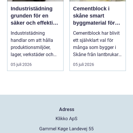
Industristädning
Cementblock i
grunden för en
skåne smart
säker och effektiv
byggmaterial för
arbetsplats
starka och flexibla
Industristädning
Cementblock har blivit
konstruktioner
handlar om att hålla
ett självklart val för
produktionsmiljöer,
många som bygger i
lager, verkstäder och
Skåne från lantbrukare
andra tunga
och hästäga...
05 juli 2026
05 juli 2026
verksamh...
Adress