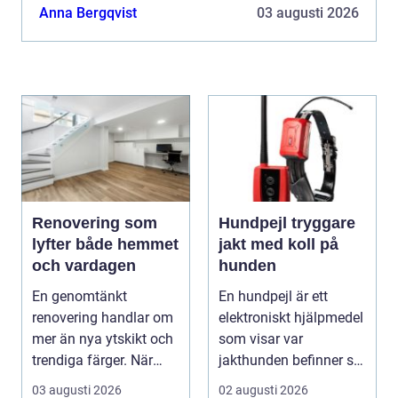
Anna Bergqvist
03 augusti 2026
Renovering som
Hundpejl tryggare
lyfter både hemmet
jakt med koll på
och vardagen
hunden
En genomtänkt
En hundpejl är ett
renovering handlar om
elektroniskt hjälpmedel
mer än nya ytskikt och
som visar var
trendiga färger. När
jakthunden befinner sig
arbetet planeras väl...
i realtid. Halsband...
03 augusti 2026
02 augusti 2026