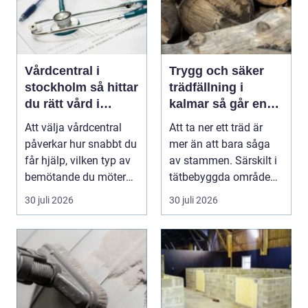
Vårdcentral i
Trygg och säker
stockholm så hittar
trädfällning i
du rätt vård i
kalmar så går en
vardagen
professionell
Att välja vårdcentral
Att ta ner ett träd är
fällning till
påverkar hur snabbt du
mer än att bara såga
får hjälp, vilken typ av
av stammen. Särskilt i
bemötande du möter
tätbebyggda områden,
och hur try...
nära hus, vä...
30 juli 2026
30 juli 2026