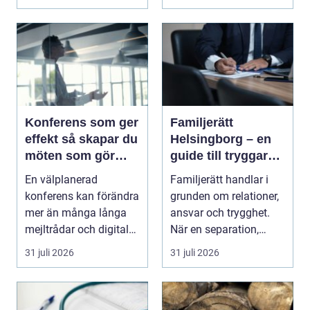
Konferens som ger
Familjerätt
effekt så skapar du
Helsingborg – en
möten som gör
guide till tryggare
skillnad
beslut för familjen
En välplanerad
Familjerätt handlar i
konferens kan förändra
grunden om relationer,
mer än många långa
ansvar och trygghet.
mejltrådar och digitala
När en separation,
möten tillsammans. ...
v&ari...
31 juli 2026
31 juli 2026