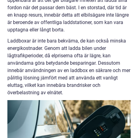
uppenbara är att det ger bilägare friheten att ladda sina
fordon när det passar dem bäst. I en storstad, där tid är
en knapp resurs, innebär detta att elbilsägare inte längre
är beroende av offentliga laddstationer, som kan vara
upptagna eller långt borta.
Laddboxar är inte bara bekväma, de kan också minska
energikostnader. Genom att ladda bilen under
lågtrafikperioder, då elpriserna ofta är lägre, kan
användarna göra betydande besparingar. Dessutom
innebär användningen av en laddbox en säkrare och mer
pålitlig lösning jämfört med att använda ett vanligt
eluttag, vilket kan innebära brandrisker och
överbelastning av elnätet.