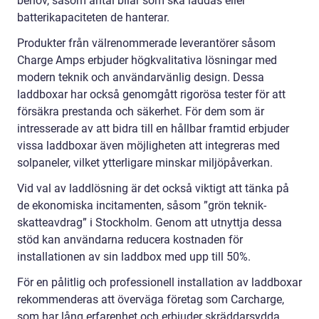
behov, såsom antal bilar som ska laddas eller
batterikapaciteten de hanterar.
Produkter från välrenommerade leverantörer såsom
Charge Amps erbjuder högkvalitativa lösningar med
modern teknik och användarvänlig design. Dessa
laddboxar har också genomgått rigorösa tester för att
försäkra prestanda och säkerhet. För dem som är
intresserade av att bidra till en hållbar framtid erbjuder
vissa laddboxar även möjligheten att integreras med
solpaneler, vilket ytterligare minskar miljöpåverkan.
Vid val av laddlösning är det också viktigt att tänka på
de ekonomiska incitamenten, såsom ”grön teknik-
skatteavdrag” i Stockholm. Genom att utnyttja dessa
stöd kan användarna reducera kostnaden för
installationen av sin laddbox med upp till 50%.
För en pålitlig och professionell installation av laddboxar
rekommenderas att överväga företag som Carcharge,
som har lång erfarenhet och erbjuder skräddarsydda