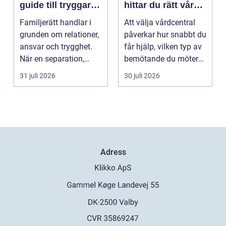
guide till tryggare
hittar du rätt vård i
beslut för familjen
vardagen
Familjerätt handlar i
Att välja vårdcentral
grunden om relationer,
påverkar hur snabbt du
ansvar och trygghet.
får hjälp, vilken typ av
När en separation,
bemötande du möter
v&ari...
och hur try...
31 juli 2026
30 juli 2026
Adress