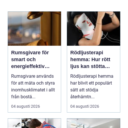
Rumsgivare för
Rödljusterapi
smart och
hemma: Hur rött
energieffektiv
ljus kan stötta
styrning av
kroppens
Rumsgivare används
Rödljusterapi hemma
inomhusklimat
återhämtning
för att mäta och styra
har blivit ett populärt
inomhusklimatet i allt
sätt att stödja
från bostä...
återhämtn...
04 augusti 2026
04 augusti 2026