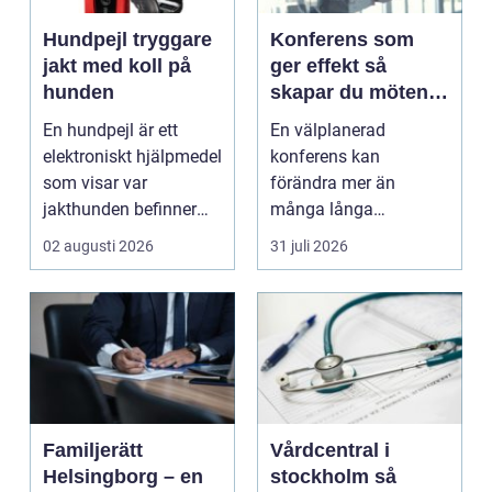
Hundpejl tryggare
Konferens som
jakt med koll på
ger effekt så
hunden
skapar du möten
som gör skillnad
En hundpejl är ett
En välplanerad
elektroniskt hjälpmedel
konferens kan
som visar var
förändra mer än
jakthunden befinner
många långa
sig i realtid.
mejltrådar och digitala
02 augusti 2026
31 juli 2026
Halsband...
möten tillsammans. ...
Familjerätt
Vårdcentral i
Helsingborg – en
stockholm så