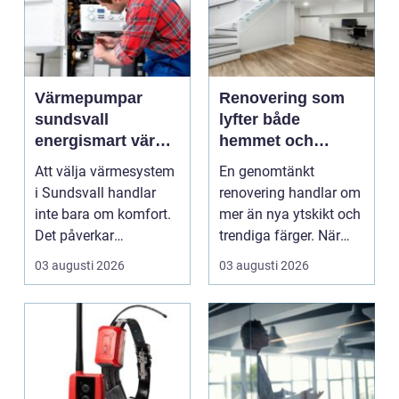
Värmepumpar
Renovering som
sundsvall
lyfter både
energismart värme
hemmet och
för norrländskt
vardagen
Att välja värmesystem
En genomtänkt
klimat
i Sundsvall handlar
renovering handlar om
inte bara om komfort.
mer än nya ytskikt och
Det påverkar
trendiga färger. När
ekonomin, miljön och
arbetet planeras väl...
03 augusti 2026
03 augusti 2026
hu...