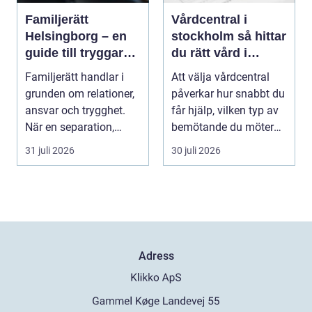
Familjerätt
Vårdcentral i
Helsingborg – en
stockholm så hittar
guide till tryggare
du rätt vård i
beslut för familjen
vardagen
Familjerätt handlar i
Att välja vårdcentral
grunden om relationer,
påverkar hur snabbt du
ansvar och trygghet.
får hjälp, vilken typ av
När en separation,
bemötande du möter
v&ari...
och hur try...
31 juli 2026
30 juli 2026
Adress