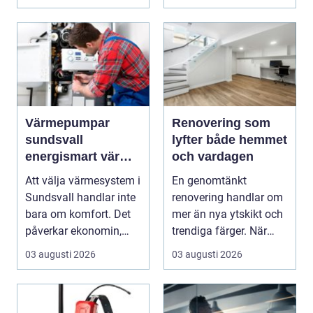
Värmepumpar
Renovering som
sundsvall
lyfter både hemmet
energismart värme
och vardagen
för norrländskt
Att välja värmesystem i
En genomtänkt
klimat
Sundsvall handlar inte
renovering handlar om
bara om komfort. Det
mer än nya ytskikt och
påverkar ekonomin,
trendiga färger. När
miljön och hu...
arbetet planeras väl...
03 augusti 2026
03 augusti 2026