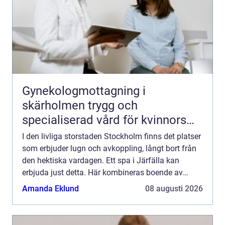
Gynekologmottagning i
skärholmen trygg och
specialiserad vård för kvinnors
hälsa
I den livliga storstaden Stockholm finns det platser
som erbjuder lugn och avkoppling, långt bort från
den hektiska vardagen. Ett spa i Järfälla kan
erbjuda just detta. Här kombineras boende av
högsta klass med spabeha...
Amanda Eklund
08 augusti 2026