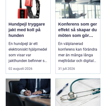
Hundpejl tryggare
Konferens som ger
jakt med koll på
effekt så skapar du
hunden
möten som gör
skillnad
En hundpejl är ett
En välplanerad
elektroniskt hjälpmedel
konferens kan förändra
som visar var
mer än många långa
jakthunden befinner sig
mejltrådar och digitala
i realtid. Halsband...
möten tillsammans. ...
02 augusti 2026
31 juli 2026