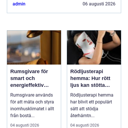
högsta klass med spabeha...
admin
06 augusti 2026
Rumsgivare för
Rödljusterapi
smart och
hemma: Hur rött
energieffektiv
ljus kan stötta
styrning av
kroppens
Rumsgivare används
Rödljusterapi hemma
inomhusklimat
återhämtning
för att mäta och styra
har blivit ett populärt
inomhusklimatet i allt
sätt att stödja
från bostä...
återhämtn...
04 augusti 2026
04 augusti 2026