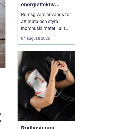
energieffektiv
styrning av
Rumsgivare används för
inomhusklimat
att mäta och styra
inomhusklimatet i allt
från bostäder och kontor
04 augusti 2026
till skolor, sjukhus och
industrier. Genom att
kombinera enkla
sensorer med
genomtänkt reglering
kan man få jämnare te...
s
ag
Rödljusterapi