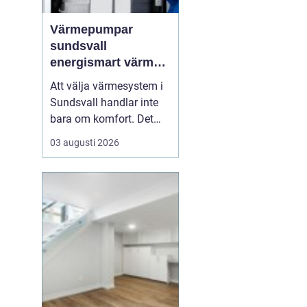
Värmepumpar
sundsvall
energismart värme
för norrländskt
Att välja värmesystem i
klimat
Sundsvall handlar inte
bara om komfort. Det
påverkar ekonomin,
03 augusti 2026
miljön och husets
framtida värde. Fler
husägare ser hur
moderna värmepumpar
kombinerar låg
energiförbrukning med
trygg värme året runt.
Särskilt i ett kustklimat
m...