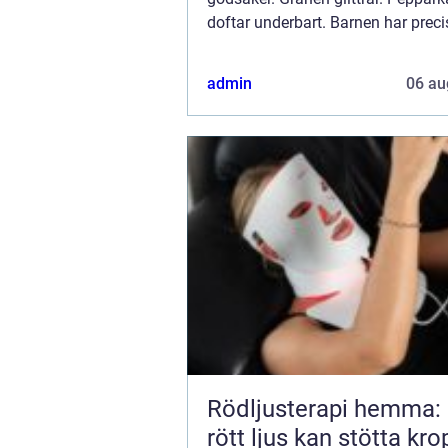
doftar underbart. Barnen har prec
och det sprider sig en härlig julefri
huset. Det är då något knäpper ti..
admin
06 au
Rödljusterapi hemma:
rött ljus kan stötta kr