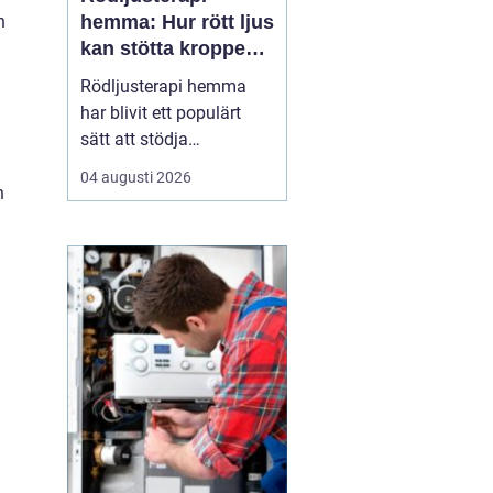
h
hemma: Hur rött ljus
kan stötta kroppens
återhämtning
Rödljusterapi hemma
har blivit ett populärt
sätt att stödja
återhämtning, hudhälsa
04 augusti 2026
och sömn utan
n
mediciner eller invasiva
behandlingar. Metoden
bygger på kontrollerad
exponering för rött och
n&...