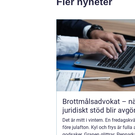
Fler nyheter
Brottmålsadvokat – n
juridiskt stöd blir avg
Det är mitt i vintern. En fredagskv
före julafton. Kyl och frys är fulla 
godsaker. Granen glittrar. Peppar