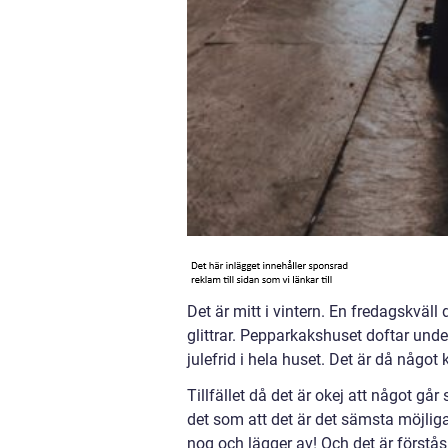
Det är mitt i vintern. En fredagskväll
glittrar. Pepparkakshuset doftar unde
julefrid i hela huset. Det är då något 
Tillfället då det är okej att något går
det som att det är det sämsta möjliga 
nog och lägger av! Och det är förstås 