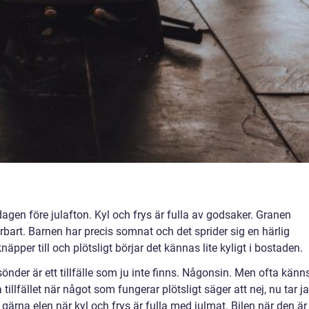
 dagen före julafton. Kyl och frys är fulla av godsaker. Granen
rbart. Barnen har precis somnat och det sprider sig en härlig
knäpper till och plötsligt börjar det kännas lite kyligt i bostaden.
 sönder är ett tillfälle som ju inte finns. Någonsin. Men ofta känn
tillfället när något som fungerar plötsligt säger att nej, nu tar j
gärna elen när kyl och frys är fulla med julmat. Bilen när den är