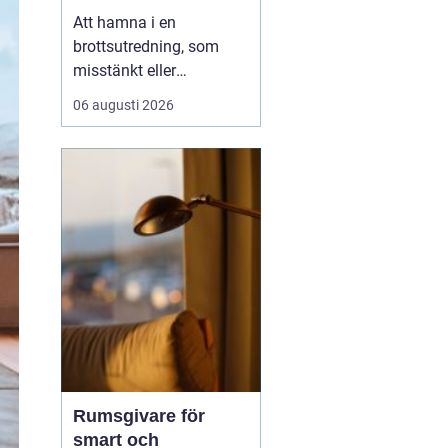
Att hamna i en
brottsutredning, som
misstänkt eller
brottsoffer, vänder ofta
06 augusti 2026
upp och ned på
vardagen. Frågor om
framtid, rykte och
ekonomi dyker upp
direkt. I en sådan
situation spelar en
brottmålsadvokat en
avgö...
Rumsgivare för
smart och