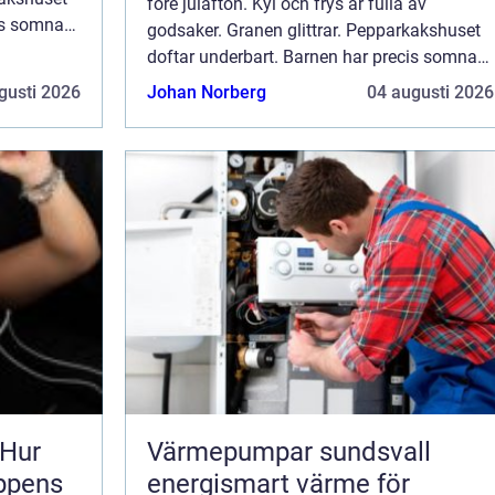
före julafton. Kyl och frys är fulla av
is somnat
godsaker. Granen glittrar. Pepparkakshuset
d i hela
doftar underbart. Barnen har precis somnat
.
och det sprider sig en härlig julefrid i hela
gusti 2026
Johan Norberg
04 augusti 2026
huset. Det är då något knäpper ti...
 Hur
Värmepumpar sundsvall
oppens
energismart värme för