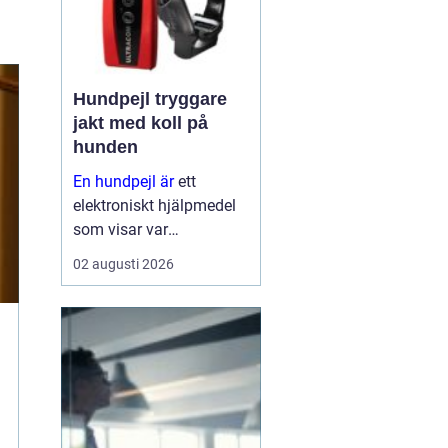
Hundpejl tryggare
jakt med koll på
hunden
En hundpejl är
ett
elektroniskt hjälpmedel
som visar var
jakthunden befinner sig i
02 augusti 2026
realtid. Halsbandet på
hunden kommunicerar
med en handenhet eller
app, ofta via gps och
mobilnät, så att
hundföra...