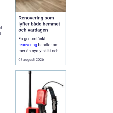
Renovering som
lyfter både hemmet
et
och vardagen
t
En genomtänkt
renovering
handlar om
mer än nya ytskikt och
trendiga färger. När
03 augusti 2026
arbetet planeras väl kan
ett äldre hus få nytt liv,
e
energikostnaderna
minska och vardagen
fungera bättre. Smarta
val i början...