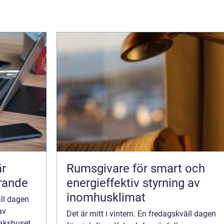
är
Rumsgivare för smart och
örande
energieffektiv styrning av
inomhusklimat
äll dagen
av
Det är mitt i vintern. En fredagskväll dagen
kakshuset