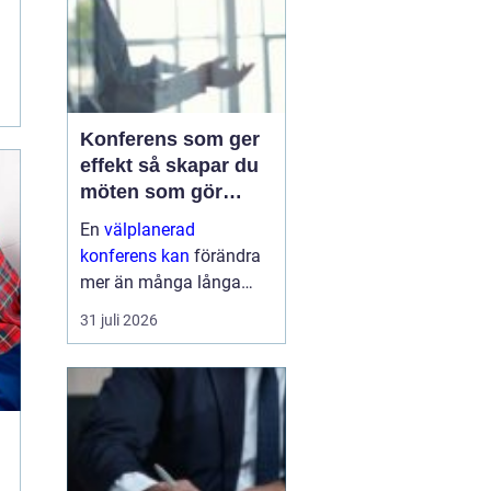
Konferens som ger
effekt så skapar du
möten som gör
skillnad
En
välplanerad
konferens kan
förändra
mer än många långa
mejltrådar och digitala
31 juli 2026
möten tillsammans. När
människor samlas, får
en tydlig riktning och
delar fokus under en
eller flera dagar, händer
...