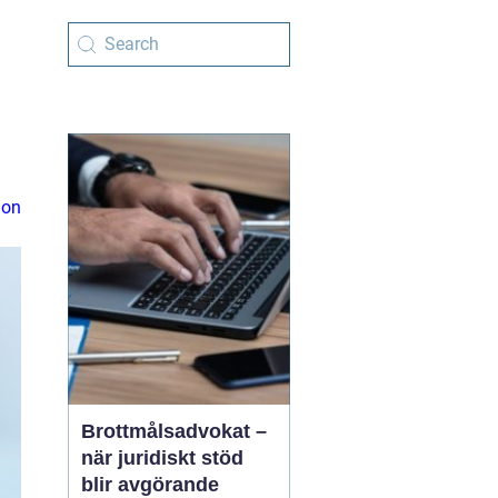
ion
Brottmålsadvokat –
när juridiskt stöd
blir avgörande