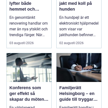
lyfter både
jakt med koll på
hemmet och
hunden
vardagen
En genomtänkt
En hundpejl är ett
renovering handlar om
elektroniskt hjälpmedel
mer än nya ytskikt och
som visar var
trendiga färger. När
jakthunden befinner
arbetet planeras väl...
sig i realtid.
03 augusti 2026
02 augusti 2026
Halsband...
Konferens som
Familjerätt
ger effekt så
Helsingborg – en
skapar du möten
guide till tryggare
som gör skillnad
beslut för familjen
En välplanerad
Familjerätt handlar i