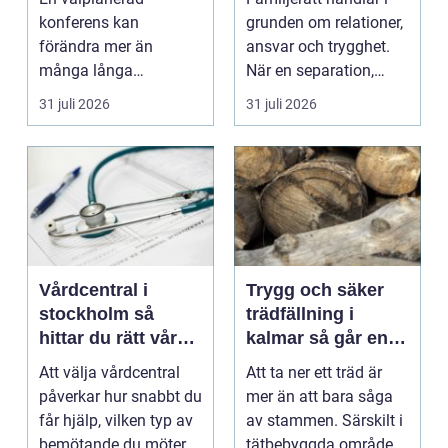
konferens kan
grunden om relationer,
förändra mer än
ansvar och trygghet.
många långa
När en separation,
mejltrådar och digitala
v&ari...
31 juli 2026
31 juli 2026
möten tillsammans. ...
Vårdcentral i
Trygg och säker
stockholm så
trädfällning i
hittar du rätt vård i
kalmar så går en
vardagen
professionell
Att välja vårdcentral
Att ta ner ett träd är
fällning till
påverkar hur snabbt du
mer än att bara såga
får hjälp, vilken typ av
av stammen. Särskilt i
bemötande du möter
tätbebyggda områden,