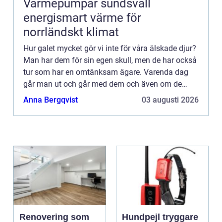
Värmepumpar sundsvall
energismart värme för
norrländskt klimat
Hur galet mycket gör vi inte för våra älskade djur?
Man har dem för sin egen skull, men de har också
tur som har en omtänksam ägare. Varenda dag
går man ut och går med dem och även om de
beter sig illa på promenaden så tar man ut dem
Anna Bergqvist
03 augusti 2026
igen när de vill...
Renovering som
Hundpejl tryggare