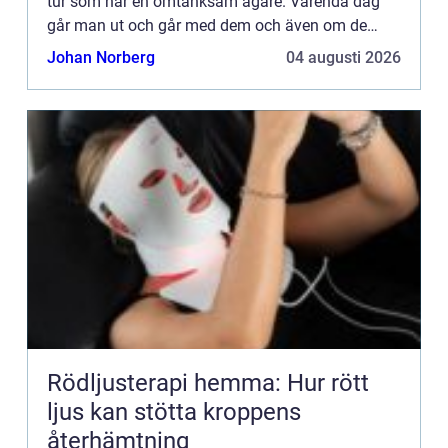
tur som har en omtänksam ägare. Varenda dag
går man ut och går med dem och även om de
beter sig illa på promenaden så tar man ut dem
Johan Norberg
04 augusti 2026
igen när de vill...
Rödljusterapi hemma: Hur rött
ljus kan stötta kroppens
återhämtning