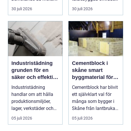
och hur try...
nära hus, vä...
30 juli 2026
30 juli 2026
Industristädning
Cementblock i
grunden för en
skåne smart
säker och effektiv
byggmaterial för
arbetsplats
starka och flexibla
Industristädning
Cementblock har blivit
konstruktioner
handlar om att hålla
ett självklart val för
produktionsmiljöer,
många som bygger i
lager, verkstäder och
Skåne från lantbrukare
andra tunga
och hästäga...
05 juli 2026
05 juli 2026
verksamh...