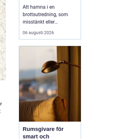
Att hamna i en
brottsutredning, som
misstänkt eller
brottsoffer, vänder ofta
06 augusti 2026
upp och ned på
vardagen. Frågor om
framtid, rykte och
ekonomi dyker upp
direkt. I en sådan
situation spelar en
brottmålsadvokat en
avgö...
r
t
Rumsgivare för
smart och