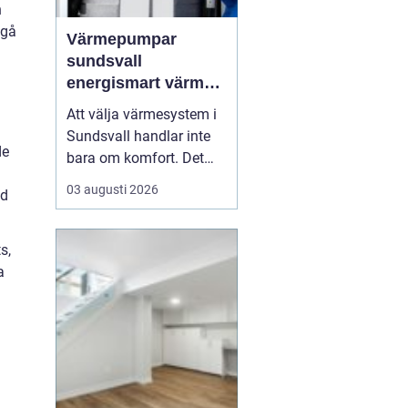
h
 gå
Värmepumpar
sundsvall
energismart värme
för norrländskt
Att välja värmesystem i
klimat
Sundsvall handlar inte
de
bara om komfort. Det
påverkar ekonomin,
03 augusti 2026
od
miljön och husets
framtida värde. Fler
husägare ser hur
s,
moderna värmepumpar
a
kombinerar låg
energiförbrukning med
trygg värme året runt.
Särskilt i ett kustklimat
m...