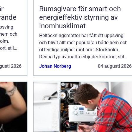
är
Rumsgivare för smart och
örande
energieffektiv styrning av
inomhusklimat
ppsving
e hem och
Heltäckningsmattor har fått ett uppsving
holm.
och blivit allt mer populära i både hem och
t, stil
offentliga miljöer runt om i Stockholm.
l ett
Denna typ av matta erbjuder komfort, stil
och funktionalitet, vilket gör den till ett
gusti 2026
Johan Norberg
04 augusti 2026
idealis...