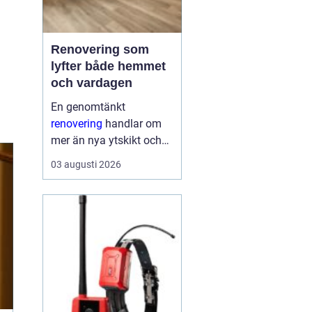
Renovering som
lyfter både hemmet
och vardagen
En genomtänkt
renovering
handlar om
mer än nya ytskikt och
trendiga färger. När
03 augusti 2026
arbetet planeras väl kan
ett äldre hus få nytt liv,
energikostnaderna
minska och vardagen
fungera bättre. Smarta
val i början...