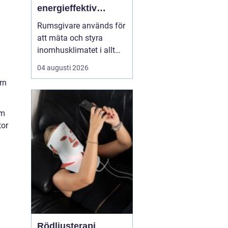
energieffektiv
styrning av
Rumsgivare används för
inomhusklimat
att mäta och styra
inomhusklimatet i allt
från bostäder och kontor
04 augusti 2026
till skolor, sjukhus och
rn
industrier. Genom att
kombinera enkla
sensorer med
em
genomtänkt reglering
tor
kan man få jämnare te...
Rödljusterapi