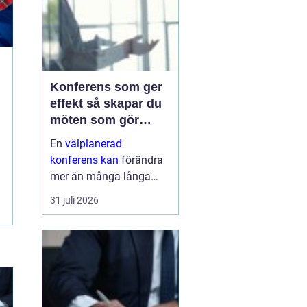
Konferens som ger
effekt så skapar du
möten som gör
skillnad
En
välplanerad
konferens kan
förändra
mer än många långa
mejltrådar och digitala
31 juli 2026
möten tillsammans. När
människor samlas, får
en tydlig riktning och
delar fokus under en
eller flera dagar, händer
...