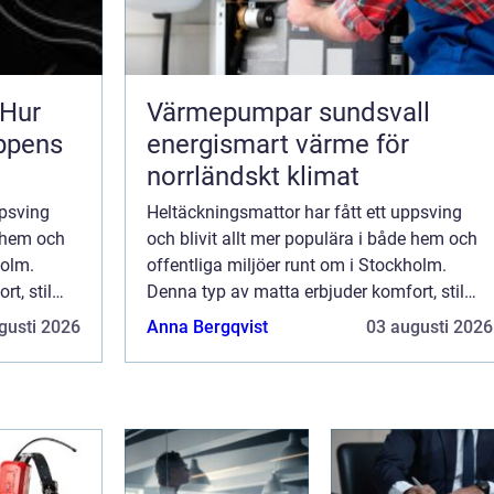
 Hur
Värmepumpar sundsvall
oppens
energismart värme för
norrländskt klimat
ppsving
Heltäckningsmattor har fått ett uppsving
e hem och
och blivit allt mer populära i både hem och
holm.
offentliga miljöer runt om i Stockholm.
t, stil
Denna typ av matta erbjuder komfort, stil
l ett
och funktionalitet, vilket gör den till ett
gusti 2026
Anna Bergqvist
03 augusti 2026
idealis...