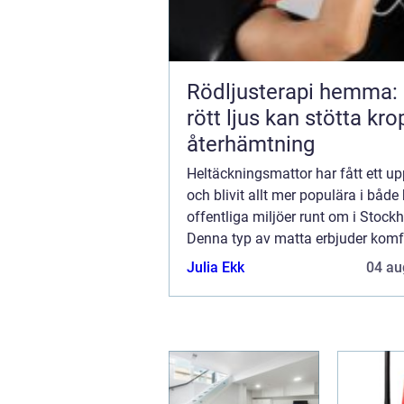
Rödljusterapi hemma:
rött ljus kan stötta kr
återhämtning
Heltäckningsmattor har fått ett u
och blivit allt mer populära i båd
offentliga miljöer runt om i Stock
Denna typ av matta erbjuder komfor
och funktionalitet, vilket gör den til
Julia Ekk
04 au
idealis...