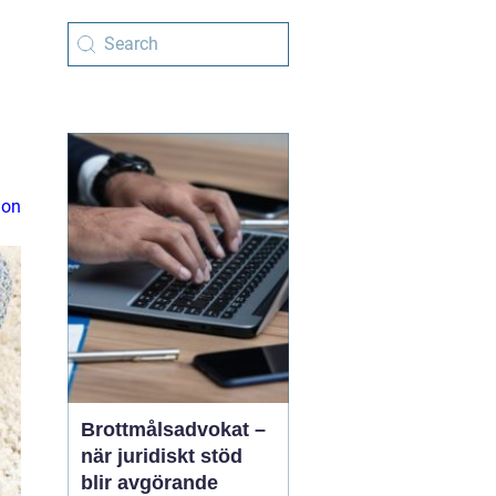
ion
Brottmålsadvokat –
när juridiskt stöd
blir avgörande