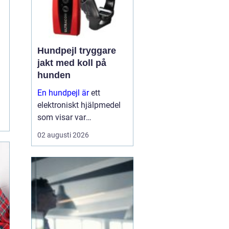
Hundpejl tryggare
jakt med koll på
hunden
En hundpejl är
ett
elektroniskt hjälpmedel
som visar var
jakthunden befinner sig i
02 augusti 2026
realtid. Halsbandet på
hunden kommunicerar
med en handenhet eller
app, ofta via gps och
mobilnät, så att
hundföra...