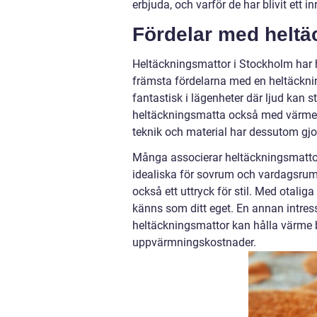
erbjuda, och varför de har blivit ett 
Fördelar med heltä
Heltäckningsmattor i Stockholm har 
främsta fördelarna med en heltäckn
fantastisk i lägenheter där ljud kan 
heltäckningsmatta också med värme, 
teknik och material har dessutom gjor
Många associerar heltäckningsmattor
idealiska för sovrum och vardagsrum.
också ett uttryck för stil. Med otali
känns som ditt eget. En annan intre
heltäckningsmattor kan hålla värme bät
uppvärmningskostnader.