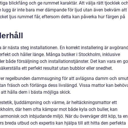
iktiga blickfång och ge rummet karaktär. Att välja rätt tjocklek oc
e lugg är inte bara mer dämpande för ljud utan även bekväm att
ycket ljus rummet får, eftersom detta kan påverka hur färgen på
derhåll
 är nästa steg installationen. En korrekt installering är avgöran
perfekt och håller länge. Många butiker i Stockholm, inklusive
r både försäljning och installationstjänster. Det kan vara en g
 säkerställa ett perfekt resultat utan bubblor eller snedhet.
äver regelbunden dammsugning för att avlägsna damm och smut
ttan fräsch och förlänga dess livslängd. Vissa mattor kan behöv
 att hålla dem i bästa möjliga skick.
estetik, ljuddämpning och värme, är heltäckningsmattor ett
ockholm, där hem ofta kämpar mot både kyla och buller, kan
harmonisk och inbjudande miljö. När du överväger ditt köp, ta en
rs breda utbud och expertis kan hjälpa till att hitta den perfekta