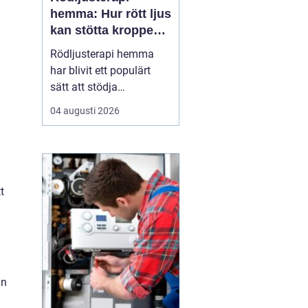
hemma: Hur rött ljus
kan stötta kroppens
återhämtning
Rödljusterapi hemma
har blivit ett populärt
sätt att stödja
återhämtning, hudhälsa
04 augusti 2026
och sömn utan
mediciner eller invasiva
behandlingar. Metoden
bygger på kontrollerad
exponering för rött och
t
n&...
an