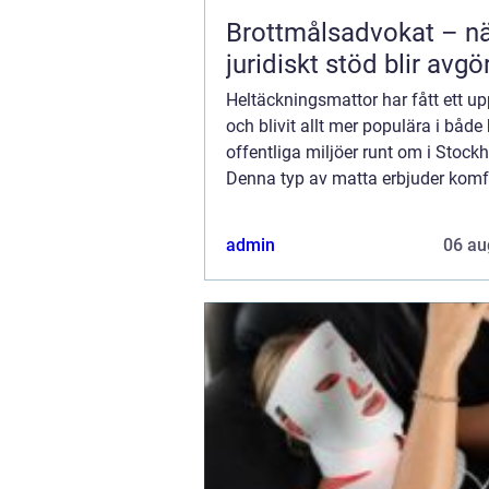
Brottmålsadvokat – n
juridiskt stöd blir avg
Heltäckningsmattor har fått ett u
och blivit allt mer populära i båd
offentliga miljöer runt om i Stock
Denna typ av matta erbjuder komfor
och funktionalitet, vilket gör den til
idealis...
admin
06 au