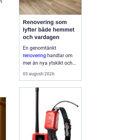
n
Renovering som
lyfter både hemmet
och vardagen
En genomtänkt
renovering
handlar om
mer än nya ytskikt och
trendiga färger. När
03 augusti 2026
arbetet planeras väl kan
ett äldre hus få nytt liv,
energikostnaderna
minska och vardagen
fungera bättre. Smarta
val i början...