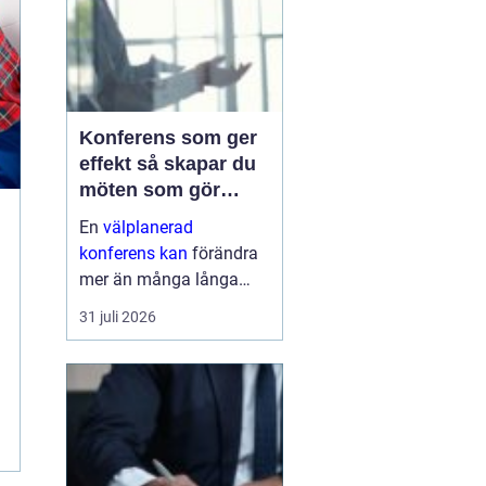
Konferens som ger
effekt så skapar du
möten som gör
skillnad
En
välplanerad
konferens kan
förändra
mer än många långa
mejltrådar och digitala
31 juli 2026
möten tillsammans. När
människor samlas, får
en tydlig riktning och
delar fokus under en
eller flera dagar, händer
...