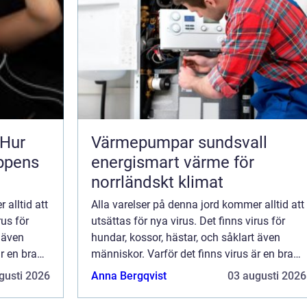
 Hur
Värmepumpar sundsvall
oppens
energismart värme för
norrländskt klimat
 alltid att
Alla varelser på denna jord kommer alltid att
rus för
utsättas för nya virus. Det finns virus för
t även
hundar, kossor, hästar, och såklart även
r en bra
människor. Varför det finns virus är en bra
ollera
fråga. Är det jordens sätt att kontrollera
gusti 2026
Anna Bergqvist
03 augusti 2026
..
mängden? Eller skapas de bara fö...