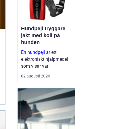
Hundpejl tryggare
jakt med koll på
hunden
En hundpejl är
ett
elektroniskt hjälpmedel
som visar var
jakthunden befinner sig i
02 augusti 2026
realtid. Halsbandet på
hunden kommunicerar
med en handenhet eller
app, ofta via gps och
mobilnät, så att
hundföra...