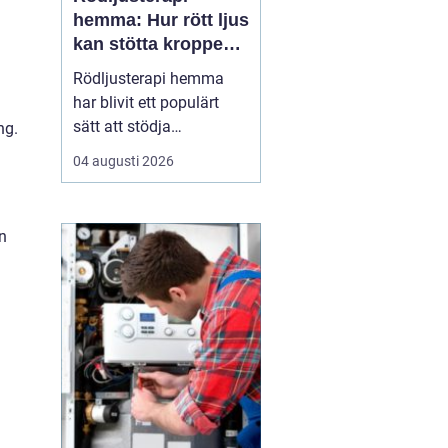
hemma: Hur rött ljus
kan stötta kroppens
återhämtning
Rödljusterapi hemma
har blivit ett populärt
sätt att stödja
ng.
återhämtning, hudhälsa
04 augusti 2026
och sömn utan
mediciner eller invasiva
behandlingar. Metoden
n
bygger på kontrollerad
exponering för rött och
n&...