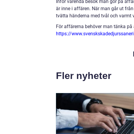
Inför varenda besök man gör på aff
är inne i affären. När man går ut fr
tvätta händerna med tvål och varmt 
För affärerna behöver man tänka på a
https://www.svenskskadedjurssaneri
Fler nyheter