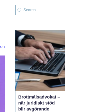
ion
Brottmålsadvokat –
när juridiskt stöd
blir avgörande