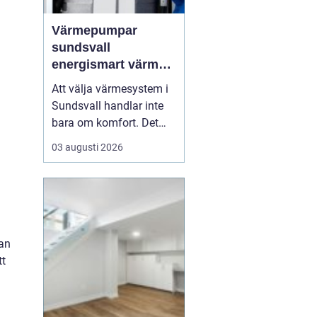
Värmepumpar
sundsvall
energismart värme
för norrländskt
Att välja värmesystem i
klimat
Sundsvall handlar inte
bara om komfort. Det
påverkar ekonomin,
03 augusti 2026
miljön och husets
framtida värde. Fler
husägare ser hur
moderna värmepumpar
kombinerar låg
energiförbrukning med
man
trygg värme året runt.
tt
Särskilt i ett kustklimat
m...