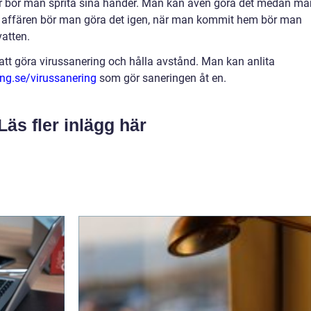
är bör man sprita sina händer. Man kan även göra det medan ma
ån affären bör man göra det igen, när man kommit hem bör man
vatten.
tt göra virussanering och hålla avstånd. Man kan anlita
ng.se/virussanering
som gör saneringen åt en.
Läs fler inlägg här