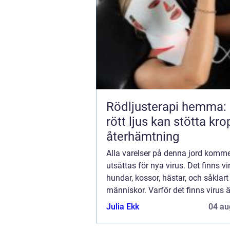
Rödljusterapi hemma:
rött ljus kan stötta kr
återhämtning
Alla varelser på denna jord kommer
utsättas för nya virus. Det finns vi
hundar, kossor, hästar, och såklar
människor. Varför det finns virus ä
fråga. Är det jordens sätt att kontr
Julia Ekk
04 au
mängden? Eller skapas de bara fö.