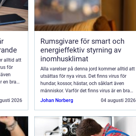
är
Rumsgivare för smart och
örande
energieffektiv styrning av
inomhusklimat
 alltid att
rus för
Alla varelser på denna jord kommer alltid att
t även
utsättas för nya virus. Det finns virus för
r en bra
hundar, kossor, hästar, och såklart även
ollera
människor. Varför det finns virus är en bra
..
fråga. Är det jordens sätt att kontrollera
gusti 2026
Johan Norberg
04 augusti 2026
mängden? Eller skapas de bara fö...