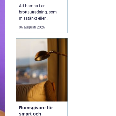
Att hamna i en
brottsutredning, som
misstänkt eller
brottsoffer, vänder ofta
06 augusti 2026
upp och ned på
vardagen. Frågor om
framtid, rykte och
ekonomi dyker upp
direkt. I en sådan
situation spelar en
brottmålsadvokat en
avgö...
Rumsgivare för
smart och