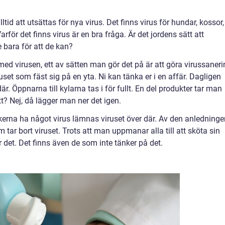
tid att utsättas för nya virus. Det finns virus för hundar, kossor,
rför det finns virus är en bra fråga. Är det jordens sätt att
 bara för att de kan?
d virusen, ett av sätten man gör det på är att göra virussaneri
et som fäst sig på en yta. Ni kan tänka er i en affär. Dagligen
är. Öppnarna till kylarna tas i för fullt. En del produkter tar man
ätt? Nej, då lägger man ner det igen.
erna ha något virus lämnas viruset över där. Av den anledninge
ar bort viruset. Trots att man uppmanar alla till att sköta sin
 det. Det finns även de som inte tänker på det.