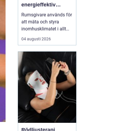
energieffektiv
styrning av
Rumsgivare används för
inomhusklimat
att mäta och styra
inomhusklimatet i allt
från bostäder och kontor
04 augusti 2026
till skolor, sjukhus och
industrier. Genom att
kombinera enkla
sensorer med
genomtänkt reglering
kan man få jämnare te...
Rödljusterapi