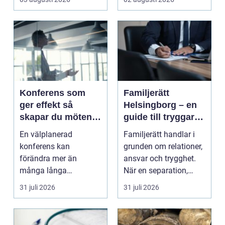
Halsband...
Konferens som
Familjerätt
ger effekt så
Helsingborg – en
skapar du möten
guide till tryggare
som gör skillnad
beslut för familjen
En välplanerad
Familjerätt handlar i
konferens kan
grunden om relationer,
förändra mer än
ansvar och trygghet.
många långa
När en separation,
mejltrådar och digitala
v&ari...
31 juli 2026
31 juli 2026
möten tillsammans. ...