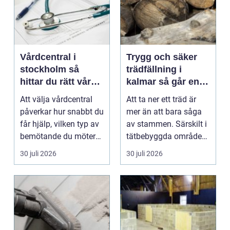
Vårdcentral i
Trygg och säker
stockholm så
trädfällning i
hittar du rätt vård i
kalmar så går en
vardagen
professionell
Att välja vårdcentral
Att ta ner ett träd är
fällning till
påverkar hur snabbt du
mer än att bara såga
får hjälp, vilken typ av
av stammen. Särskilt i
bemötande du möter
tätbebyggda områden,
och hur try...
nära hus, vä...
30 juli 2026
30 juli 2026