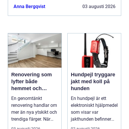
Anna Bergqvist
03 augusti 2026
Renovering som
Hundpejl tryggare
lyfter både
jakt med koll på
hemmet och
hunden
vardagen
En genomtänkt
En hundpejl är ett
renovering handlar om
elektroniskt hjälpmedel
mer än nya ytskikt och
som visar var
trendiga färger. När
jakthunden befinner
arbetet planeras väl...
sig i realtid.
03 augusti 2026
02 augusti 2026