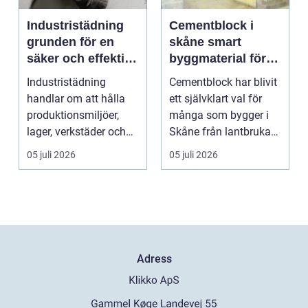
Industristädning
Cementblock i
grunden för en
skåne smart
säker och effektiv
byggmaterial för
arbetsplats
starka och flexibla
Industristädning
Cementblock har blivit
konstruktioner
handlar om att hålla
ett självklart val för
produktionsmiljöer,
många som bygger i
lager, verkstäder och
Skåne från lantbrukare
andra tunga
och hästäga...
05 juli 2026
05 juli 2026
verksamh...
Adress