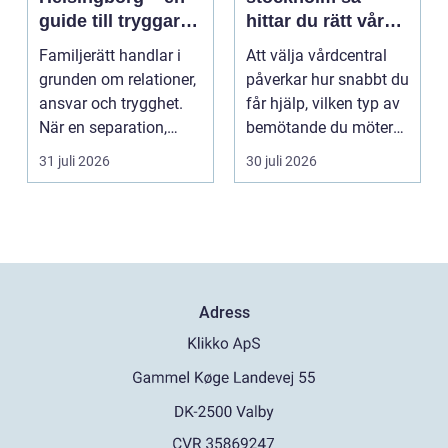
guide till tryggare
hittar du rätt vård i
beslut för familjen
vardagen
Familjerätt handlar i
Att välja vårdcentral
grunden om relationer,
påverkar hur snabbt du
ansvar och trygghet.
får hjälp, vilken typ av
När en separation,
bemötande du möter
v&ari...
och hur try...
31 juli 2026
30 juli 2026
Adress