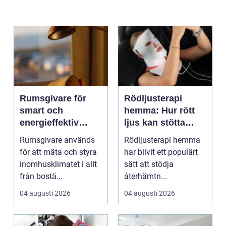
Rumsgivare för
Rödljusterapi
smart och
hemma: Hur rött
energieffektiv
ljus kan stötta
styrning av
kroppens
Rumsgivare används
Rödljusterapi hemma
inomhusklimat
återhämtning
för att mäta och styra
har blivit ett populärt
inomhusklimatet i allt
sätt att stödja
från bostä...
återhämtn...
04 augusti 2026
04 augusti 2026