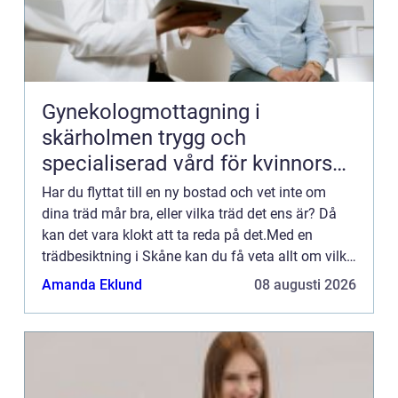
Gynekologmottagning i
skärholmen trygg och
specialiserad vård för kvinnors
hälsa
Har du flyttat till en ny bostad och vet inte om
dina träd mår bra, eller vilka träd det ens är? Då
kan det vara klokt att ta reda på det.Med en
trädbesiktning i Skåne kan du få veta allt om vilka
tr&...
Amanda Eklund
08 augusti 2026