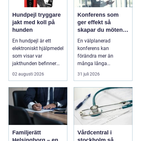
Hundpejl tryggare
Konferens som
jakt med koll på
ger effekt så
hunden
skapar du möten
som gör skillnad
En hundpejl är ett
En välplanerad
elektroniskt hjälpmedel
konferens kan
som visar var
förändra mer än
jakthunden befinner
många långa
sig i realtid.
mejltrådar och digitala
02 augusti 2026
31 juli 2026
Halsband...
möten tillsammans. ...
Familjerätt
Vårdcentral i
Helsingborg – en
stockholm så