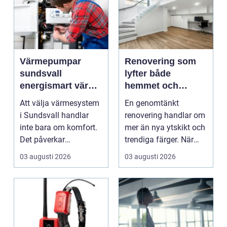
Värmepumpar
Renovering som
sundsvall
lyfter både
energismart värme
hemmet och
för norrländskt
vardagen
Att välja värmesystem
En genomtänkt
klimat
i Sundsvall handlar
renovering handlar om
inte bara om komfort.
mer än nya ytskikt och
Det påverkar
trendiga färger. När
ekonomin, miljön och
arbetet planeras väl...
03 augusti 2026
03 augusti 2026
hu...